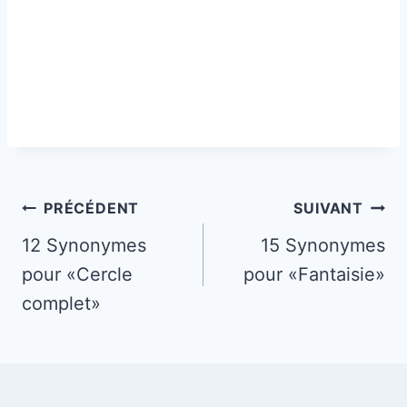
Navigation
PRÉCÉDENT
SUIVANT
de
12 Synonymes
15 Synonymes
pour «Cercle
pour «Fantaisie»
l’article
complet»