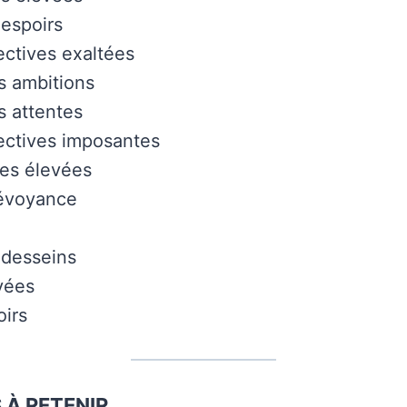
espoirs
ctives exaltées
s ambitions
s attentes
ectives imposantes
es élevées
évoyance
 desseins
vées
irs
 À RETENIR