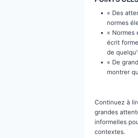
« Des atte
normes éle
« Normes é
écrit form
de quelqu'
« De grand
montrer qu
Continuez à li
grandes attent
informelles po
contextes.