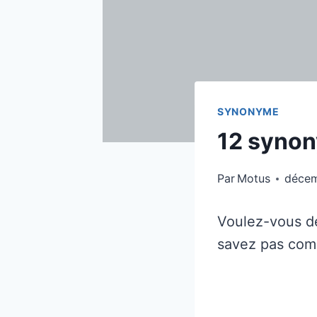
SYNONYME
12 synon
Par
Motus
décem
Voulez-vous dé
savez pas com