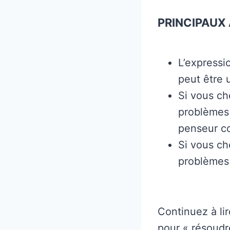
PRINCIPAUX 
L’expressi
peut être 
Si vous ch
problèmes 
penseur c
Si vous c
problèmes 
Continuez à li
pour « résoudr