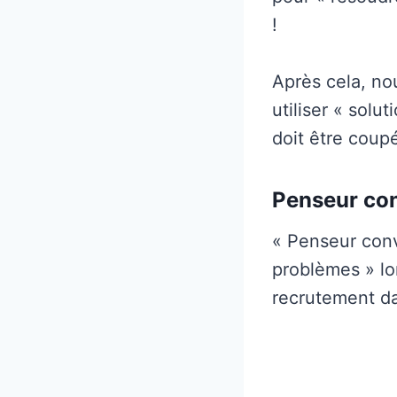
!
Après cela, no
utiliser « sol
doit être coup
Penseur co
« Penseur conv
problèmes » lo
recrutement da