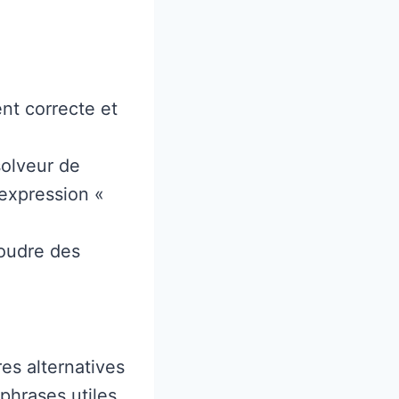
nt correcte et
solveur de
'expression «
oudre des
es alternatives
phrases utiles