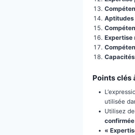
Compéten
Aptitudes
Compétenc
Expertise 
Compétenc
Capacités
Points clés 
L’expressi
utilisée d
Utilisez 
confirmée
« Expertis