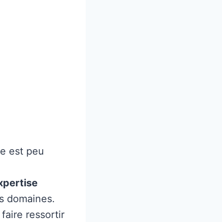
le est peu
xpertise
ns domaines.
faire ressortir