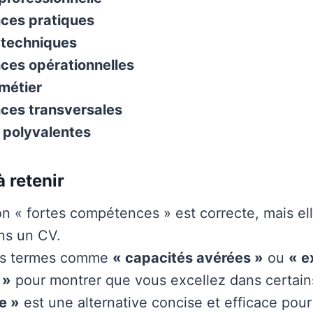
ces pratiques
 techniques
es opérationnelles
métier
es transversales
 polyvalentes
à retenir
on « fortes compétences » est correcte, mais el
ans un CV.
des termes comme
« capacités avérées »
ou
« e
 »
pour montrer que vous excellez dans certai
e »
est une alternative concise et efficace pour 