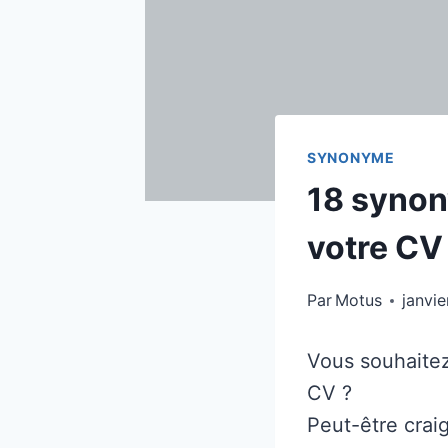
SYNONYME
18 synon
votre CV
Par
Motus
janvie
Vous souhaite
CV ?
Peut-être crai