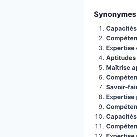
Synonymes 
Capacités
Compétenc
Expertise
Aptitudes 
Maîtrise 
Compéten
Savoir-fai
Expertise
Compétenc
Capacités
Compétenc
Expertise 