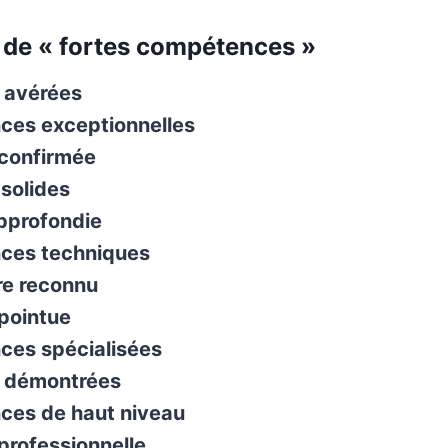
de « fortes compétences »
 avérées
es exceptionnelles
 confirmée
solides
approfondie
ces techniques
re reconnu
 pointue
es spécialisées
 démontrées
es de haut niveau
professionnelle